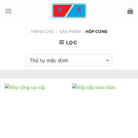
Chuyển
đến
nội
dung
TRANG CHỦ
/
SẢN PHẨM
/
HỘP CỨNG
LỌC