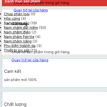
Danh mục sản phẩm
Chưa có sản phẩm trong giỏ hàng.
Quay trở lại cửa hàng
Chưa phân loại
(0)
Hộp cứng
(4)
Nam châm dẻo
(19)
Giỏ hàng
Nam châm đất hiếm
(50)
Nam châm điện
(2)
Nam châm Ferrite
(4)
Nam châm nâng
(2)
Phụ kiện ngành da
(3)
Thiết bị lọc sắt
(13)
Chưa có sản phẩm trong giỏ hàng.
Quay trở lại cửa hàng
Cam kết
sản phẩm mới 100%
Chất lượng