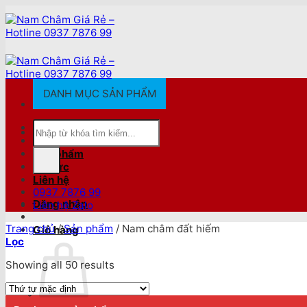
Chuyển
đến
nội
dung
DANH MỤC SẢN PHẨM
Tìm
Trang chủ
kiếm:
Giới thiệu
Sản phẩm
Tin tức
Liên hệ
0937 7876 99
Đăng nhập
Liên hệ Zalo
Trang chủ
/
Sản phẩm
/
Nam châm đất hiếm
Giỏ hàng
Lọc
Showing all 50 results