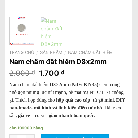
TRANG CHỦ
/
SẢN PHẨM
/
NAM CHÂM ĐẤT HIẾM
Nam châm đất hiếm D8x2mm
Giá
Giá
2.000
1.700
₫
₫
gốc
hiện
Nam châm đất hiếm
D8×2mm (NdFeB N35)
siêu mỏng,
là:
tại
nhỏ gọn nhưng lực hút mạnh, bề mặt mạ Ni–Cu–Ni chống
2.000 ₫.
là:
gỉ. Thích hợp dùng cho
hộp quà cao cấp, tủ gỗ mini, DIY
1.700 ₫.
handmade, mô hình và linh kiện điện tử nhỏ
. Hàng có
sẵn,
giá rẻ – có sỉ – giao nhanh toàn quốc
.
còn 199900 hàng
Nam châm đất hiếm D8x2mm số lượng