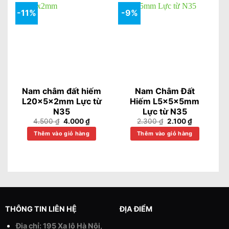
-11%
-9%
Nam châm đất hiếm
Nam Châm Đất
L20x5x2mm Lực từ
Hiếm L5x5x5mm
N35
Lực từ N35
Giá
Giá
Giá
Giá
4.500
₫
4.000
₫
2.300
₫
2.100
₫
gốc
hiện
gốc
hiện
Thêm vào giỏ hàng
là:
tại
Thêm vào giỏ hàng
là:
tại
4.500 ₫.
là:
2.300 ₫.
là:
4.000 ₫.
2.100 ₫.
THÔNG TIN LIÊN HỆ
ĐỊA ĐIỂM
Địa chỉ: 195 Xa lộ Hà Nội,