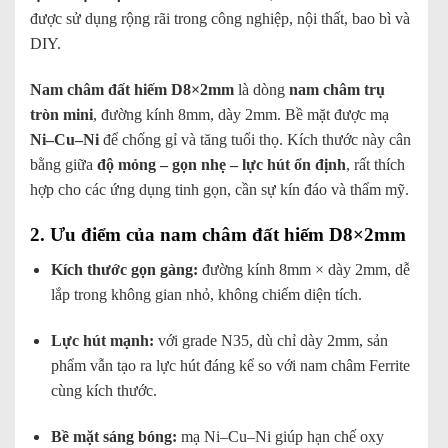
được sử dụng rộng rãi trong công nghiệp, nội thất, bao bì và
DIY.
Nam châm đất hiếm D8×2mm
là dòng
nam châm trụ
tròn mini
, đường kính 8mm, dày 2mm. Bề mặt được mạ
Ni–Cu–Ni
để chống gỉ và tăng tuổi thọ. Kích thước này cân
bằng giữa
độ mỏng – gọn nhẹ – lực hút ổn định
, rất thích
hợp cho các ứng dụng tinh gọn, cần sự kín đáo và thẩm mỹ.
2. Ưu điểm của nam châm đất hiếm D8×2mm
Kích thước gọn gàng:
đường kính 8mm × dày 2mm, dễ
lắp trong không gian nhỏ, không chiếm diện tích.
Lực hút mạnh:
với grade N35, dù chỉ dày 2mm, sản
phẩm vẫn tạo ra lực hút đáng kể so với nam châm Ferrite
cùng kích thước.
Bề mặt sáng bóng:
mạ Ni–Cu–Ni giúp hạn chế oxy