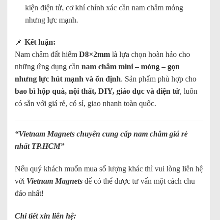
kiện điện tử, cơ khí chính xác cần nam châm mỏng
nhưng lực mạnh.
📌
Kết luận:
Nam châm đất hiếm
D8×2mm
là lựa chọn hoàn hảo cho
những ứng dụng cần
nam châm mini – mỏng – gọn
nhưng lực hút mạnh và ổn định
. Sản phẩm phù hợp cho
bao bì hộp quà, nội thất, DIY, giáo dục và điện tử
, luôn
có sẵn với giá rẻ, có sỉ, giao nhanh toàn quốc.
“
Vietnam Magnets chuyên cung cấp nam châm giá rẻ
nhất TP.HCM
”
Nếu quý khách muốn mua số lượng khác thì vui lòng liên hệ
với
Vietnam Magnets
để có thể được tư vấn một cách chu
đáo nhất!
Chi tiết xin liên hệ: