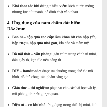
Khó thao tác khi dùng nhiều viên:
kích thước mỏng
nhưng lực hút mạnh, dễ dính chặt vào nhau.
4. Ứng dụng của nam châm đất hiếm
D8×2mm
Bao bì – hộp quà cao cấp:
làm
khóa hít cho hộp yến,
hộp rượu, hộp quà nhỏ gọn
, kín đáo và thẩm mỹ.
Đồ nội thất – văn phòng:
gắn chìm trong cánh tủ mini,
dán giấy tờ, kẹp file trên bảng từ.
DIY – handmade:
được ưa chuộng trong chế tác mô
hình, đồ thủ công, sản phẩm sáng tạo.
Giáo dục – thí nghiệm:
phục vụ cho các bài học vật lý,
mô phỏng từ trường trực quan.
Điện tử – cơ khí nhỏ:
ứng dụng trong thiết bị mini, linh