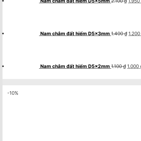
Nam châm đất hiếm D5x5mm
2.100
₫
1.950
Giá
gốc
là:
1.400
Nam châm đất hiếm D5x3mm
1.400
₫
1.20
Giá
gốc
là:
1.100 ₫
Nam châm đất hiếm D5x2mm
1.100
₫
1.000
-10%