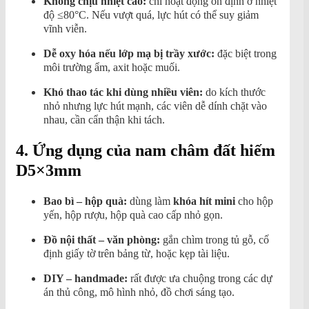
Không chịu nhiệt cao:
chỉ hoạt động ổn định ở nhiệt
độ ≤80°C. Nếu vượt quá, lực hút có thể suy giảm
vĩnh viễn.
Dễ oxy hóa nếu lớp mạ bị trầy xước:
đặc biệt trong
môi trường ẩm, axit hoặc muối.
Khó thao tác khi dùng nhiều viên:
do kích thước
nhỏ nhưng lực hút mạnh, các viên dễ dính chặt vào
nhau, cần cẩn thận khi tách.
4. Ứng dụng của nam châm đất hiếm
D5×3mm
Bao bì – hộp quà:
dùng làm
khóa hít mini
cho hộp
yến, hộp rượu, hộp quà cao cấp nhỏ gọn.
Đồ nội thất – văn phòng:
gắn chìm trong tủ gỗ, cố
định giấy tờ trên bảng từ, hoặc kẹp tài liệu.
DIY – handmade:
rất được ưa chuộng trong các dự
án thủ công, mô hình nhỏ, đồ chơi sáng tạo.