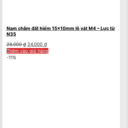
Nam châm đất hiếm 15x10mm lỗ vát M4 – Lực từ
N35
Giá
Giá
26.000
₫
24.000
₫
gốc
hiện
Thêm vào giỏ hàng
là:
tại
-11%
26.000 ₫.
là:
24.000 ₫.