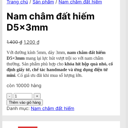
Trang chủ
/
Sản phẩm
/
Nam châm đất hiếm
Nam châm đất hiếm
D5x3mm
Giá
Giá
1.400
₫
1.200
₫
gốc
hiện
Với đường kính 5mm, dày 3mm,
nam châm đất hiếm
là:
tại
D5×3mm
mang lại lực hút vượt trội so với nam châm
1.400 ₫.
là:
thường. Sản phẩm phù hợp cho
khóa hít hộp quà nhỏ, cố
1.200 ₫.
định giấy tờ, chế tác handmade và ứng dụng điện tử
mini
. Có giá ưu đãi khi mua số lượng lớn.
còn 10000 hàng
Nam
châm
Thêm vào giỏ hàng
đất
Danh mục:
Nam châm đất hiếm
hiếm
D5x3mm
số