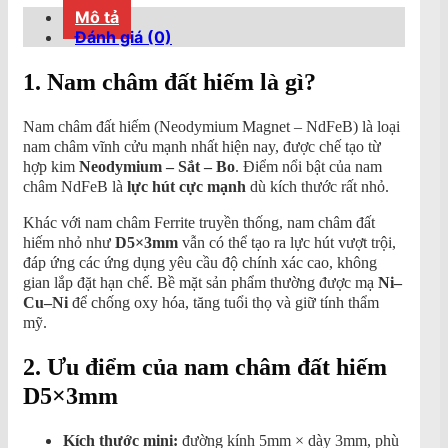
lượng
Mô tả
Đánh giá (0)
1. Nam châm đất hiếm là gì?
Nam châm đất hiếm (Neodymium Magnet – NdFeB) là loại
nam châm vĩnh cửu mạnh nhất hiện nay, được chế tạo từ
hợp kim
Neodymium – Sắt – Bo
. Điểm nổi bật của nam
châm NdFeB là
lực hút cực mạnh
dù kích thước rất nhỏ.
Khác với nam châm Ferrite truyền thống, nam châm đất
hiếm nhỏ như
D5×3mm
vẫn có thể tạo ra lực hút vượt trội,
đáp ứng các ứng dụng yêu cầu độ chính xác cao, không
gian lắp đặt hạn chế. Bề mặt sản phẩm thường được mạ
Ni–
Cu–Ni
để chống oxy hóa, tăng tuổi thọ và giữ tính thẩm
mỹ.
2. Ưu điểm của nam châm đất hiếm
D5×3mm
Kích thước mini:
đường kính 5mm × dày 3mm, phù