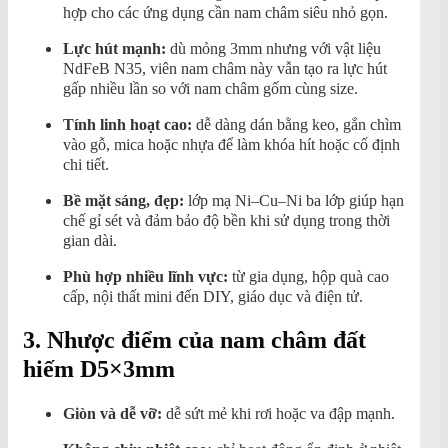
hợp cho các ứng dụng cần nam châm siêu nhỏ gọn.
Lực hút mạnh:
dù mỏng 3mm nhưng với vật liệu
NdFeB N35, viên nam châm này vẫn tạo ra lực hút
gấp nhiều lần so với nam châm gốm cùng size.
Tính linh hoạt cao:
dễ dàng dán bằng keo, gắn chìm
vào gỗ, mica hoặc nhựa để làm khóa hít hoặc cố định
chi tiết.
Bề mặt sáng, đẹp:
lớp mạ Ni–Cu–Ni ba lớp giúp hạn
chế gỉ sét và đảm bảo độ bền khi sử dụng trong thời
gian dài.
Phù hợp nhiều lĩnh vực:
từ gia dụng, hộp quà cao
cấp, nội thất mini đến DIY, giáo dục và điện tử.
3. Nhược điểm của nam châm đất
hiếm D5×3mm
Giòn và dễ vỡ:
dễ sứt mẻ khi rơi hoặc va đập mạnh.