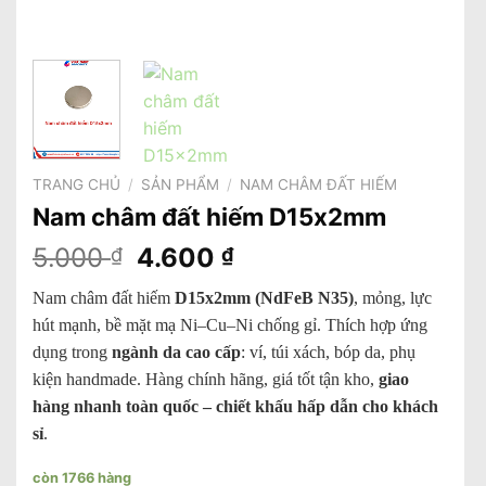
TRANG CHỦ
/
SẢN PHẨM
/
NAM CHÂM ĐẤT HIẾM
Nam châm đất hiếm D15x2mm
Giá
Giá
5.000
4.600
₫
₫
gốc
hiện
Nam châm đất hiếm
D15x2mm (NdFeB N35)
, mỏng, lực
là:
tại
hút mạnh, bề mặt mạ Ni–Cu–Ni chống gỉ. Thích hợp ứng
5.000 ₫.
là:
dụng trong
ngành da cao cấp
: ví, túi xách, bóp da, phụ
4.600 ₫.
kiện handmade. Hàng chính hãng, giá tốt tận kho,
giao
hàng nhanh toàn quốc – chiết khấu hấp dẫn cho khách
sỉ
.
còn 1766 hàng