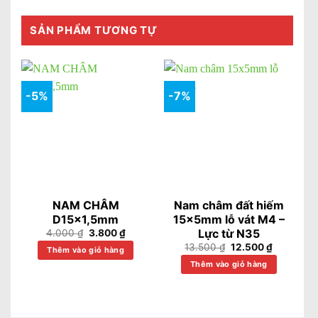
SẢN PHẨM TƯƠNG TỰ
-5%
-7%
NAM CHÂM
Nam châm đất hiếm
D15x1,5mm
15x5mm lỗ vát M4 –
Lực từ N35
Giá
Giá
4.000
₫
3.800
₫
gốc
hiện
Giá
Giá
13.500
₫
12.500
₫
Thêm vào giỏ hàng
là:
tại
gốc
hiện
4.000 ₫.
là:
Thêm vào giỏ hàng
là:
tại
3.800 ₫.
13.500 ₫.
là:
12.500 ₫.