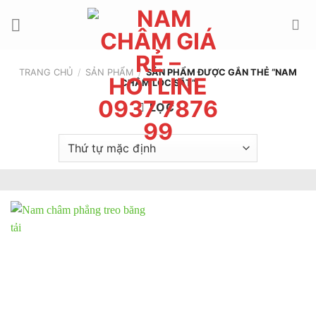
Chuyển
đến
nội
dung
TRANG CHỦ
/
SẢN PHẨM
/
SẢN PHẨM ĐƯỢC GẮN THẺ “NAM
CHÂM LỌC SẮT”
LỌC