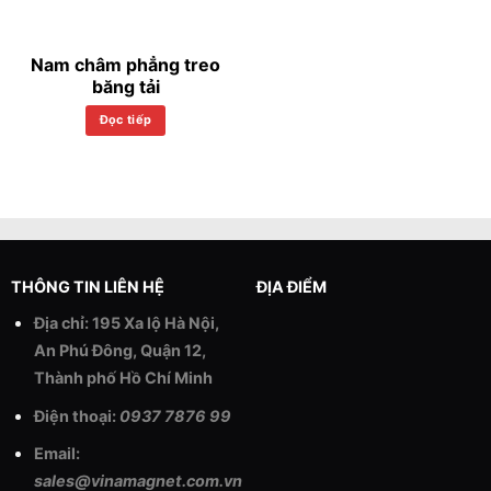
Nam châm phẳng treo
băng tải
Đọc tiếp
THÔNG TIN LIÊN HỆ
ĐỊA ĐIỂM
Địa chỉ: 195 Xa lộ Hà Nội,
An Phú Đông, Quận 12,
Thành phố Hồ Chí Minh
Điện thoại:
0937 7876 99
Email:
sales@vinamagnet.com.vn