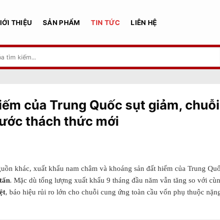
IỚI THIỆU
SẢN PHẨM
TIN TỨC
LIÊN HỆ
iếm của Trung Quốc sụt giảm, chuỗi
rước thách thức mới
nguồn khác, xuất khẩu nam châm và khoáng sản đất hiếm của Trung Qu
tấn
. Mặc dù tổng lượng xuất khẩu 9 tháng đầu năm vẫn tăng so với cù
ệt
, báo hiệu rủi ro lớn cho chuỗi cung ứng toàn cầu vốn phụ thuộc nặn