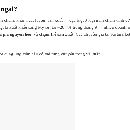
 ngại?
 châm: khai thác, luyện, sản xuất — đặc biệt ở loại nam châm vĩnh c
ệt là xuất khẩu sang Mỹ sụt tới ~28,7% trong tháng 9 — nhiều doanh 
i phí nguyên liệu
, và
chậm trễ sản xuất
. Các chuyên gia tại Fastmarke
ỗi cung ứng toàn cầu có thể rung chuyển trong vài tuần.”