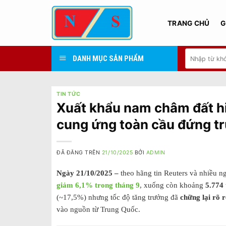
Chuyển
đến
TRANG CHỦ
G
nội
dung
Tìm
DANH MỤC SẢN PHẨM
kiếm:
TIN TỨC
Xuất khẩu nam châm đất h
cung ứng toàn cầu đứng t
ĐÃ ĐĂNG TRÊN
21/10/2025
BỞI
ADMIN
Ngày 21/10/2025 –
theo hãng tin Reuters và nhiều 
giảm 6,1% trong tháng 9
, xuống còn khoảng
5.774 
(~17,5%) nhưng tốc độ tăng trưởng đã
chững lại rõ r
vào nguồn từ Trung Quốc.