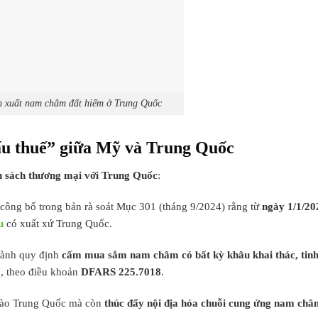
 xuất nam châm đất hiếm ở Trung Quốc
đấu thuế” giữa Mỹ và Trung Quốc
nh sách thương mại với Trung Quốc
:
công bố trong bản rà soát Mục 301 (tháng 9/2024) rằng từ
ngày 1/1/20
u
có xuất xứ Trung Quốc.
ành quy định
cấm mua sắm nam châm có bất kỳ khâu khai thác, tinh
7
, theo điều khoản
DFARS 225.7018
.
vào Trung Quốc mà còn
thúc đẩy nội địa hóa chuỗi cung ứng nam châ