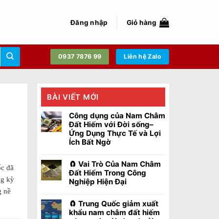
Đăng nhập
Giỏ hàng
0937 7876 99
Liên hệ Zalo
BÀI VIẾT MỚI
Công dụng của Nam Châm
Đất Hiếm với Đời sống–
Ứng Dụng Thực Tế và Lợi
Ích Bất Ngờ
🧲 Vai Trò Của Nam Châm
ốc đã
Đất Hiếm Trong Công
ng kỳ
Nghiệp Hiện Đại
g nề
🧲 Trung Quốc giảm xuất
khẩu nam châm đất hiếm