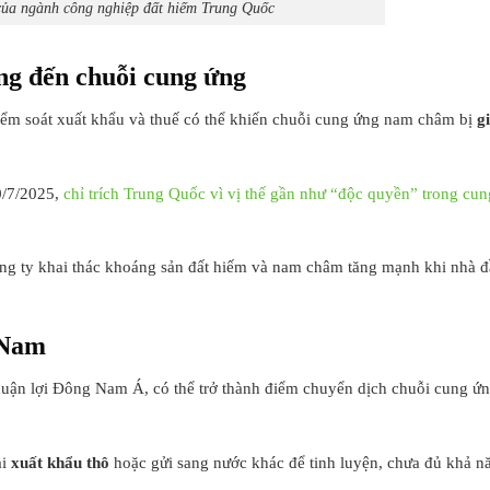
 ngành công nghiệp đất hiếm Trung Quốc
ộng đến chuỗi cung ứng
ểm soát xuất khẩu và thuế có thể khiến chuỗi cung ứng nam châm bị
g
0/7/2025,
chỉ trích Trung Quốc vì vị thế gần như “độc quyền” trong cun
ng ty khai thác khoáng sản đất hiếm và nam châm tăng mạnh khi nhà đầ
 Nam
ý thuận lợi Đông Nam Á, có thể trở thành điểm chuyển dịch chuỗi cung 
ải
xuất khẩu thô
hoặc gửi sang nước khác để tinh luyện, chưa đủ khả n