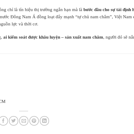
g chỉ là tín hiệu thị trường ngắn hạn mà là
bước đầu cho sự tái định 
 nước Đông Nam Á đồng loạt đẩy mạnh “tự chủ nam châm”, Việt Nam 
nguồn lực và thời cơ.
g,
ai kiểm soát được khâu luyện – sản xuất nam châm
, người đó sẽ nắ
HCM