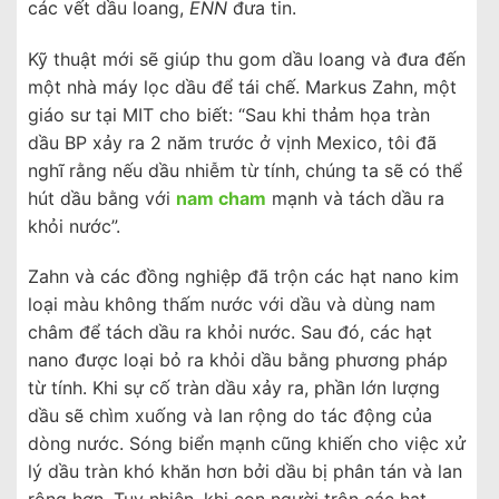
các vết dầu loang,
ENN
đưa tin.
Kỹ thuật mới sẽ giúp thu gom dầu loang và đưa đến
một nhà máy lọc dầu để tái chế. Markus Zahn, một
giáo sư tại MIT cho biết: “Sau khi thảm họa tràn
dầu BP xảy ra 2 năm trước ở vịnh Mexico, tôi đã
nghĩ rằng nếu dầu nhiễm từ tính, chúng ta sẽ có thể
hút dầu bằng với
nam cham
mạnh và tách dầu ra
khỏi nước”.
Zahn và các đồng nghiệp đã trộn các hạt nano kim
loại màu không thấm nước với dầu và dùng nam
châm để tách dầu ra khỏi nước. Sau đó, các hạt
nano được loại bỏ ra khỏi dầu bằng phương pháp
từ tính. Khi sự cố tràn dầu xảy ra, phần lớn lượng
dầu sẽ chìm xuống và lan rộng do tác động của
dòng nước. Sóng biển mạnh cũng khiến cho việc xử
lý dầu tràn khó khăn hơn bởi dầu bị phân tán và lan