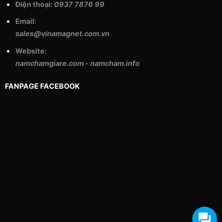
Điện thoại:
0937 7876 99
Email:
sales@vinamagnet.com.vn
Website:
namchamgiare.com
-
namcham.info
FANPAGE FACEBOOK