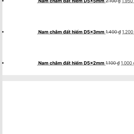
Nam châm đất hiếm D5x5mm
2.100
₫
1.950
Giá
gốc
là:
1.400
Nam châm đất hiếm D5x3mm
1.400
₫
1.20
Giá
gốc
là:
1.100 ₫
Nam châm đất hiếm D5x2mm
1.100
₫
1.000