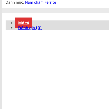
Danh mục:
Nam châm Ferrite
Mô tả
Đánh giá (0)