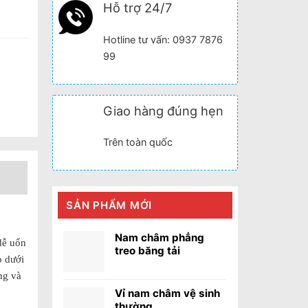
Hỗ trợ 24/7
Hotline tư vấn: 0937 7876
99
Giao hàng đúng hẹn
Trên toàn quốc
SẢN PHẨM MỚI
Nam châm phẳng
dễ uốn
treo băng tải
o dưới
ng và
Vỉ nam châm vệ sinh
thường