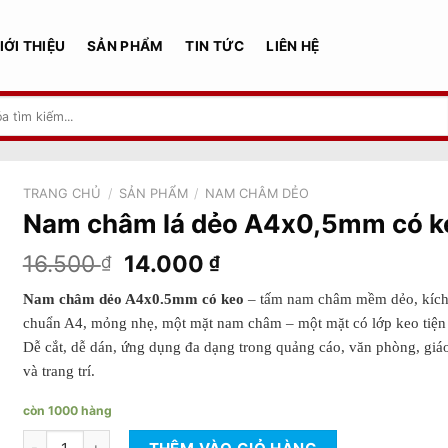
IỚI THIỆU
SẢN PHẨM
TIN TỨC
LIÊN HỆ
TRANG CHỦ
/
SẢN PHẨM
/
NAM CHÂM DẺO
Nam châm lá dẻo A4x0,5mm có k
Giá
Giá
16.500
14.000
₫
₫
gốc
hiện
Nam châm dẻo A4x0.5mm có keo
– tấm nam châm mềm dẻo, kích
là:
tại
chuẩn A4, mỏng nhẹ, một mặt nam châm – một mặt có lớp keo tiện 
16.500 ₫.
là:
14.000 ₫.
Dễ cắt, dễ dán, ứng dụng đa dạng trong quảng cáo, văn phòng, giá
và trang trí.
còn 1000 hàng
Nam châm lá dẻo A4x0,5mm có keo số lượng