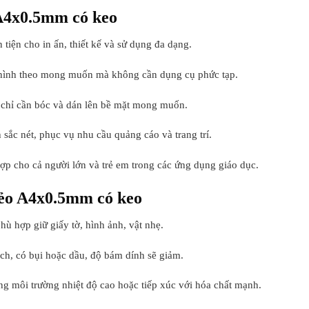
A4x0.5mm có keo
 tiện cho in ấn, thiết kế và sử dụng đa dạng.
o hình theo mong muốn mà không cần dụng cụ phức tạp.
g, chỉ cần bóc và dán lên bề mặt mong muốn.
h sắc nét, phục vụ nhu cầu quảng cáo và trang trí.
p cho cả người lớn và trẻ em trong các ứng dụng giáo dục.
ẻo A4x0.5mm có keo
ù hợp giữ giấy tờ, hình ảnh, vật nhẹ.
ch, có bụi hoặc dầu, độ bám dính sẽ giảm.
ng môi trường nhiệt độ cao hoặc tiếp xúc với hóa chất mạnh.