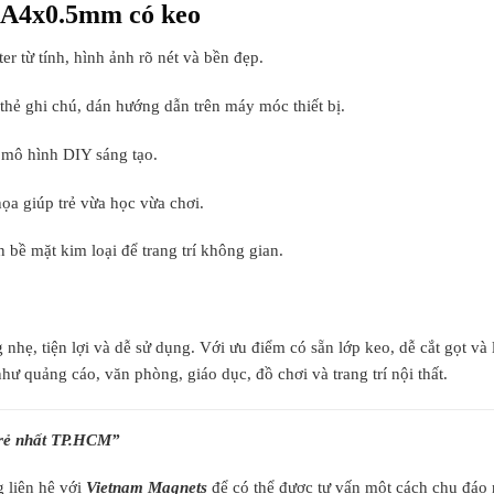
 A4x0.5mm có keo
ter từ tính, hình ảnh rõ nét và bền đẹp.
thẻ ghi chú, dán hướng dẫn trên máy móc thiết bị.
 mô hình DIY sáng tạo.
họa giúp trẻ vừa học vừa chơi.
n bề mặt kim loại để trang trí không gian.
 tiện lợi và dễ sử dụng. Với ưu điểm có sẵn lớp keo, dễ cắt gọt và 
hư quảng cáo, văn phòng, giáo dục, đồ chơi và trang trí nội thất.
 rẻ nhất TP.HCM
”
 liên hệ với
Vietnam Magnets
để có thể được tư vấn một cách chu đáo 