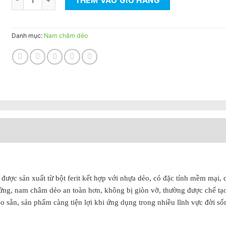
THÊM VÀO GIỎ HÀNG
Danh mục:
Nam châm dẻo
ợc sản xuất từ bột ferit kết hợp với nhựa dẻo, có đặc tính mềm mại, 
ứng, nam châm dẻo an toàn hơn, không bị giòn vỡ, thường được chế tạ
eo sẵn, sản phẩm càng tiện lợi khi ứng dụng trong nhiều lĩnh vực đời số