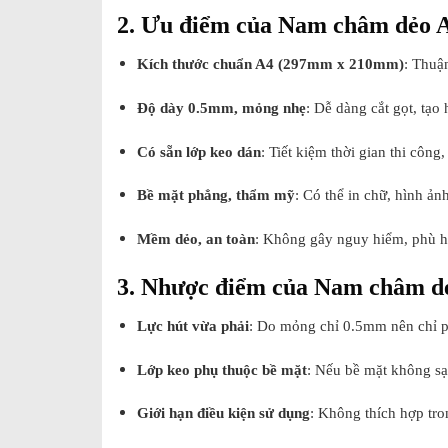
2. Ưu điểm của Nam châm dẻo 
Kích thước chuẩn A4 (297mm x 210mm)
: Thuận
Độ dày 0.5mm, mỏng nhẹ
: Dễ dàng cắt gọt, tạ
Có sẵn lớp keo dán
: Tiết kiệm thời gian thi côn
Bề mặt phẳng, thẩm mỹ
: Có thể in chữ, hình ản
Mềm dẻo, an toàn
: Không gây nguy hiểm, phù hợ
3. Nhược điểm của Nam châm d
Lực hút vừa phải
: Do mỏng chỉ 0.5mm nên chỉ ph
Lớp keo phụ thuộc bề mặt
: Nếu bề mặt không sạ
Giới hạn điều kiện sử dụng
: Không thích hợp tro