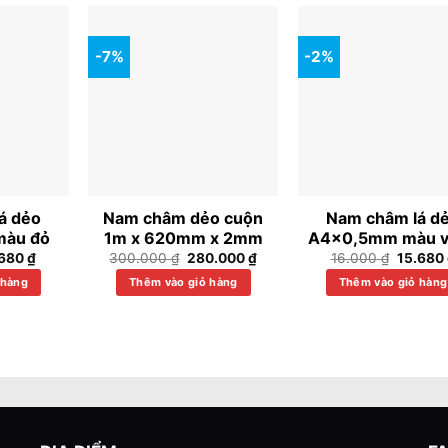
-7%
-2%
á dẻo
Nam châm dẻo cuộn
Nam châm lá d
àu đỏ
1m x 620mm x 2mm
A4x0,5mm màu 
Giá
Giá
Giá
Giá
.680
₫
300.000
₫
280.000
₫
16.000
₫
15.680
c
hiện
gốc
hiện
gốc
 hàng
tại
Thêm vào giỏ hàng
là:
tại
Thêm vào giỏ hàng
là:
000 ₫.
là:
300.000 ₫.
là:
16.000 
15.680 ₫.
280.000 ₫.