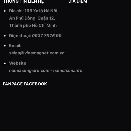
THÔNG TIN LIÊN HỆ
ĐỊA ĐIỂM
Địa chỉ: 195 Xa lộ Hà Nội,
An Phú Đông, Quận 12,
Thành phố Hồ Chí Minh
Điện thoại:
0937 7876 99
Email:
sales@vinamagnet.com.vn
Website:
namchamgiare.com
-
namcham.info
FANPAGE FACEBOOK