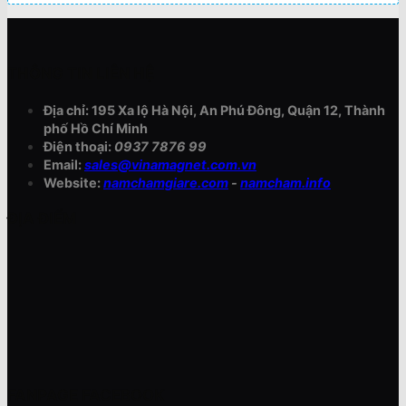
THÔNG TIN LIÊN HỆ
Địa chỉ: 195 Xa lộ Hà Nội, An Phú Đông, Quận 12, Thành
phố Hồ Chí Minh
Điện thoại:
0937 7876 99
Email:
sales@vinamagnet.com.vn
Website:
namchamgiare.com
-
namcham.info
ĐỊA ĐIỂM
FANPAGE FACEBOOK