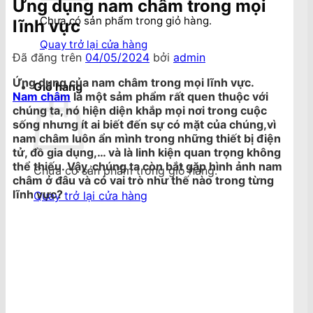
Ứng dụng nam châm trong mọi
Chưa có sản phẩm trong giỏ hàng.
lĩnh vực
Quay trở lại cửa hàng
Đã đăng trên
04/05/2024
bởi
admin
Ứng dụng của nam châm trong mọi lĩnh vực.
Giỏ hàng
Nam châm
là một sảm phẩm rất quen thuộc với
chúng ta, nó hiện diện khắp mọi nơi trong cuộc
sống nhưng ít ai biết đến sự có mặt của chúng,vì
nam châm luôn ẩn mình trong những thiết bị điện
tử, đồ gia dụng,… và là linh kiện quan trọng không
thể thiếu. Vậy, chúng ta còn bắt gặp hình ảnh nam
Chưa có sản phẩm trong giỏ hàng.
châm ở đâu và có vai trò như thế nào trong từng
lĩnh vực?
Quay trở lại cửa hàng