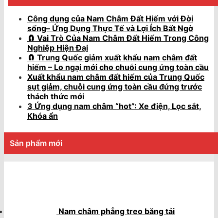
Công dụng của Nam Châm Đất Hiếm với Đời
sống– Ứng Dụng Thực Tế và Lợi Ích Bất Ngờ
🧲 Vai Trò Của Nam Châm Đất Hiếm Trong Công
Nghiệp Hiện Đại
🧲 Trung Quốc giảm xuất khẩu nam châm đất
hiếm – Lo ngại mới cho chuỗi cung ứng toàn cầu
Xuất khẩu nam châm đất hiếm của Trung Quốc
sụt giảm, chuỗi cung ứng toàn cầu đứng trước
thách thức mới
3 Ứng dụng nam châm “hot”: Xe điện, Lọc sắt,
Khóa ẩn
Sản phẩm mới
Nam châm phẳng treo băng tải