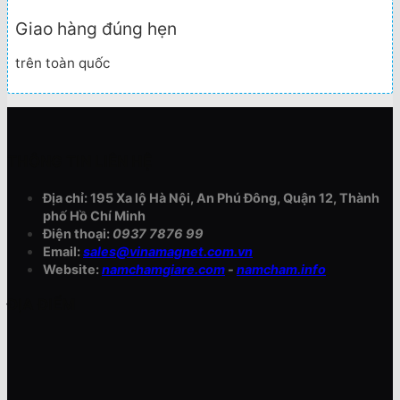
Giao hàng đúng hẹn
trên toàn quốc
THÔNG TIN LIÊN HỆ
Địa chỉ: 195 Xa lộ Hà Nội, An Phú Đông, Quận 12, Thành
phố Hồ Chí Minh
Điện thoại:
0937 7876 99
Email:
sales@vinamagnet.com.vn
Website:
namchamgiare.com
-
namcham.info
ĐỊA ĐIỂM