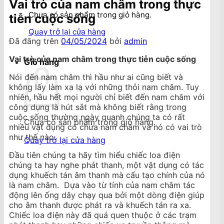
Vai trò của nam châm trong thực
Chưa có sản phẩm trong giỏ hàng.
tiễn cuộc sống
Quay trở lại cửa hàng
Đã đăng trên
04/05/2024
bởi
admin
Vai trò của nam châm trong thực tiễn cuộc sống
Giỏ hàng
Nói đến nam châm thì hầu như ai cũng biết và
không lấy làm xa lạ với những thỏi nam châm. Tuy
nhiên, hầu hết mọi người chỉ biết đến nam châm với
công dụng là hút sắt mà không biết rằng trong
cuộc sống thường ngày quanh chúng ta có rất
Chưa có sản phẩm trong giỏ hàng.
nhiều vật dụng có chứa nam châm và nó có vai trò
như thế nào.
Quay trở lại cửa hàng
Đầu tiên chúng ta hãy tìm hiểu chiếc loa điện
chúng ta hay nghe phát thanh, một vật dụng có tác
dụng khuếch tán âm thanh mà cấu tạo chính của nó
là nam châm. Dựa vào từ tính của nam châm tác
động lên ống dây chạy qua bởi một dòng điện giúp
cho âm thanh được phát ra và khuếch tán ra xa.
Chiếc loa điện này đã quá quen thuộc ở các trạm