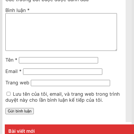
Bình luận
*
Tên
*
Email
*
Trang web
Lưu tên của tôi, email, và trang web trong trình
duyệt này cho lần bình luận kế tiếp của tôi.
Bài viết mới