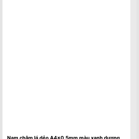
Nam châm lá dẻo A4x0,5mm màu xanh dương