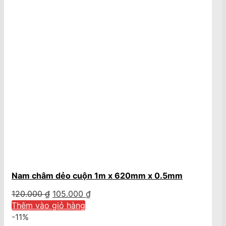
Nam châm dẻo cuộn 1m x 620mm x 0.5mm
Giá
Giá
120.000
₫
105.000
₫
gốc
hiện
Thêm vào giỏ hàng
là:
tại
-11%
120.000 ₫.
là: