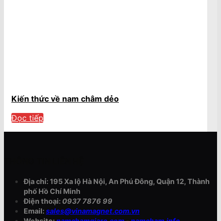
Kiến thức về nam châm dẻo
Đọc tiếp
THÔNG TIN LIÊN HỆ
Địa chỉ: 195 Xa lộ Hà Nội, An Phú Đông, Quận 12, Thành
phố Hồ Chí Minh
Điện thoại:
0937 7876 99
Email:
sales@vinamagnet.com.vn
Website:
namchamgiare.com
-
namcham.info