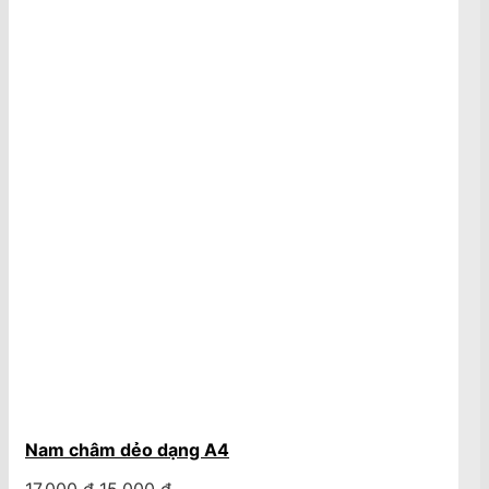
Nam châm dẻo dạng A4
Giá
Giá
17.000
₫
15.000
₫